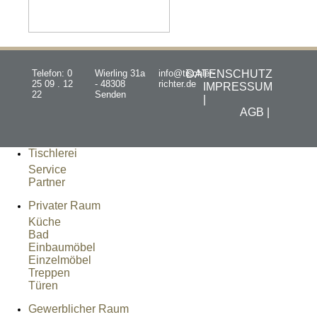
Telefon: 0
Wierling 31a
info@tischler-
DATENSCHUTZ
25 09 . 12
- 48308
richter.de
IMPRESSUM
22
Senden
|
AGB |
Tischlerei
Service
Partner
Privater Raum
Küche
Bad
Einbaumöbel
Einzelmöbel
Treppen
Türen
Gewerblicher Raum