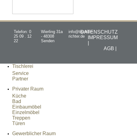
Telefon: 0
Wierling 31a
info@tischler-
DATENSCHUTZ
25 09 . 12
- 48308
richter.de
IMPRESSUM
22
Senden
|
AGB |
Tischlerei
Service
Partner
Privater Raum
Küche
Bad
Einbaumöbel
Einzelmöbel
Treppen
Türen
Gewerblicher Raum