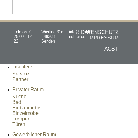
Telefon: 0
Wierling 31a
info@tischler-
DATENSCHUTZ
25 09 . 12
- 48308
richter.de
IMPRESSUM
22
Senden
|
AGB |
Tischlerei
Service
Partner
Privater Raum
Küche
Bad
Einbaumöbel
Einzelmöbel
Treppen
Türen
Gewerblicher Raum