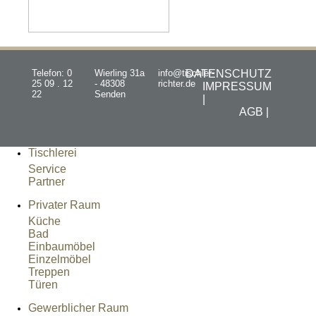
Telefon: 0
Wierling 31a
info@tischler-
DATENSCHUTZ
25 09 . 12
- 48308
richter.de
IMPRESSUM
22
Senden
|
AGB |
Tischlerei
Service
Partner
Privater Raum
Küche
Bad
Einbaumöbel
Einzelmöbel
Treppen
Türen
Gewerblicher Raum