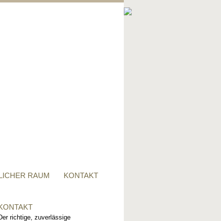
PRIVATER RAUM
Ob Tisch, Stuhl, Regal - oder
alles zusammen, für alle
Wünsche, sind wir der richtige
Ansprechpartner.
LICHER RAUM
KONTAKT
KONTAKT
Der richtige, zuverlässige