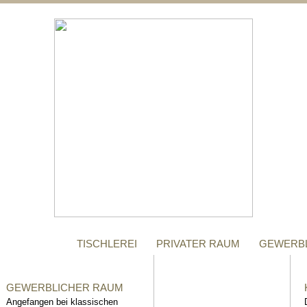
;
MANUFAKTUR
Gegründet im Jahr 1996,
steht das Tischler-
Unternehmen Richter bis
heute für höchste Qualität.
TISCHLEREI
PRIVATER RAUM
GEWERB
GEWERBLICHER RAUM
Angefangen bei klassischen