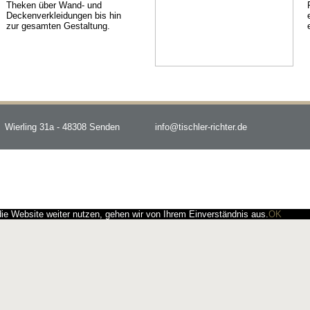
Theken über Wand- und
Deckenverkleidungen bis hin
zur gesamten Gestaltung.
Wierling 31a - 48308 Senden
info@tischler-richter.de
e Website weiter nutzen, gehen wir von Ihrem Einverständnis aus.
OK