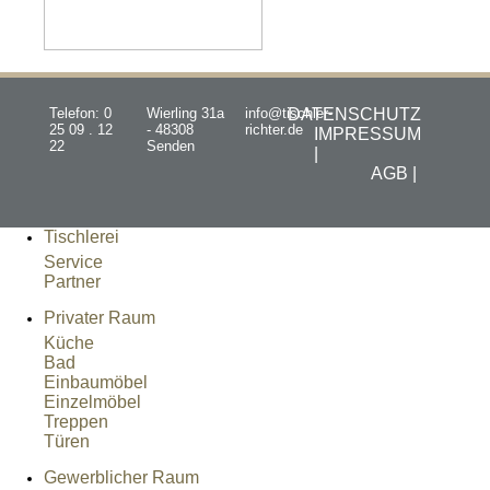
Telefon: 0
Wierling 31a
info@tischler-
DATENSCHUTZ
25 09 . 12
- 48308
richter.de
IMPRESSUM
22
Senden
|
AGB |
Tischlerei
Service
Partner
Privater Raum
Küche
Bad
Einbaumöbel
Einzelmöbel
Treppen
Türen
Gewerblicher Raum