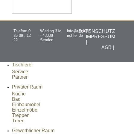
Telefon: 0
Wierling 31a
info@tischler-
DATENSCHUTZ
25 09 . 12
- 48308
richter.de
IMPRESSUM
22
Senden
|
AGB |
Tischlerei
Service
Partner
Privater Raum
Küche
Bad
Einbaumöbel
Einzelmöbel
Treppen
Türen
Gewerblicher Raum