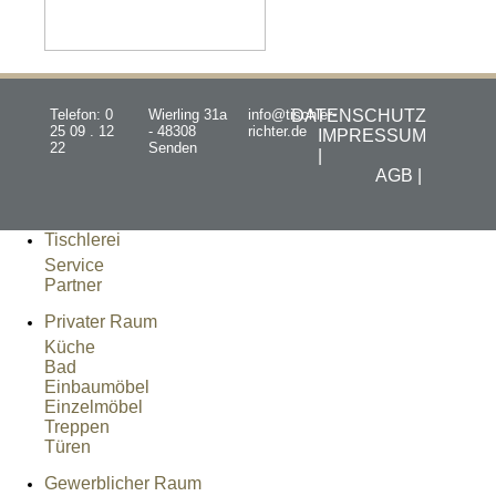
Telefon: 0
Wierling 31a
info@tischler-
DATENSCHUTZ
25 09 . 12
- 48308
richter.de
IMPRESSUM
22
Senden
|
AGB |
Tischlerei
Service
Partner
Privater Raum
Küche
Bad
Einbaumöbel
Einzelmöbel
Treppen
Türen
Gewerblicher Raum