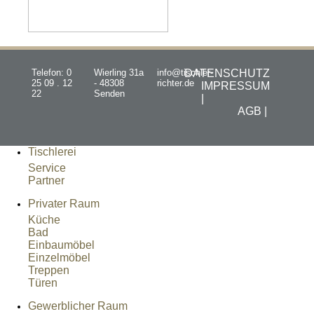
Telefon: 0
Wierling 31a
info@tischler-
DATENSCHUTZ
25 09 . 12
- 48308
richter.de
IMPRESSUM
22
Senden
|
AGB |
Tischlerei
Service
Partner
Privater Raum
Küche
Bad
Einbaumöbel
Einzelmöbel
Treppen
Türen
Gewerblicher Raum