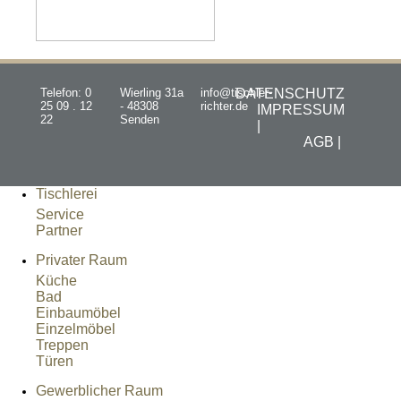
Telefon: 0
Wierling 31a
info@tischler-
DATENSCHUTZ
25 09 . 12
- 48308
richter.de
IMPRESSUM
22
Senden
|
AGB |
Tischlerei
Service
Partner
Privater Raum
Küche
Bad
Einbaumöbel
Einzelmöbel
Treppen
Türen
Gewerblicher Raum