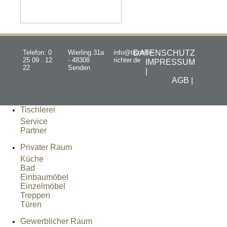
Telefon: 0
Wierling 31a
info@tischler-
DATENSCHUTZ
25 09 . 12
- 48308
richter.de
IMPRESSUM
22
Senden
|
AGB |
Tischlerei
Service
Partner
Privater Raum
Küche
Bad
Einbaumöbel
Einzelmöbel
Treppen
Türen
Gewerblicher Raum