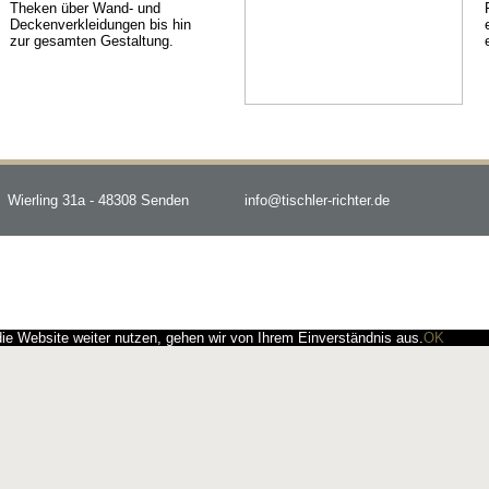
Theken über Wand- und
Deckenverkleidungen bis hin
zur gesamten Gestaltung.
Wierling 31a - 48308 Senden
info@tischler-richter.de
e Website weiter nutzen, gehen wir von Ihrem Einverständnis aus.
OK