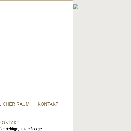
PRIVATER RAUM
Ob Tisch, Stuhl, Regal - oder
alles zusammen, für alle
Wünsche, sind wir der richtige
Ansprechpartner.
LICHER RAUM
KONTAKT
KONTAKT
Der richtige, zuverlässige