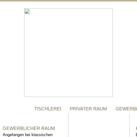
;
MANUFAKTUR
Gegründet im Jahr 1996,
steht das Tischler-
Unternehmen Richter bis
heute für höchste Qualität.
TISCHLEREI
PRIVATER RAUM
GEWERB
GEWERBLICHER RAUM
Angefangen bei klassischen