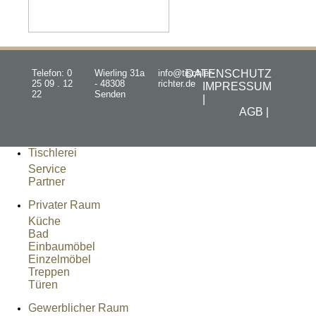
Telefon: 0
Wierling 31a
info@tischler-
DATENSCHUTZ
25 09 . 12
- 48308
richter.de
IMPRESSUM
22
Senden
|
AGB |
Tischlerei
Service
Partner
Privater Raum
Küche
Bad
Einbaumöbel
Einzelmöbel
Treppen
Türen
Gewerblicher Raum