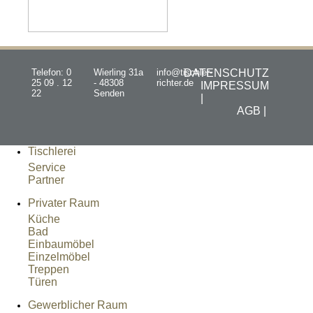
Telefon: 0
Wierling 31a
info@tischler-
DATENSCHUTZ
25 09 . 12
- 48308
richter.de
IMPRESSUM
22
Senden
|
AGB |
Tischlerei
Service
Partner
Privater Raum
Küche
Bad
Einbaumöbel
Einzelmöbel
Treppen
Türen
Gewerblicher Raum